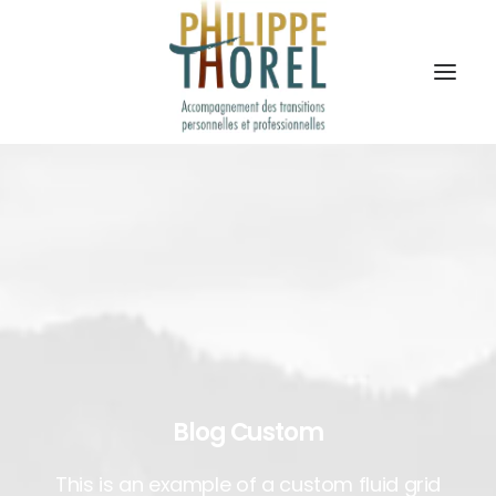
Blog Custom
This is an example of a custom fluid grid